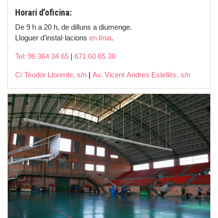
Horari d’oficina:
De 9 h a 20 h, de dilluns a diumenge.
Lloguer d’instal·lacions
en línia
.
Tel: 96 364 34 65
|
671 60 65 38
C/ Teodor Llorente, s/n
|
Av. Vicent Andres Estellés, s/n