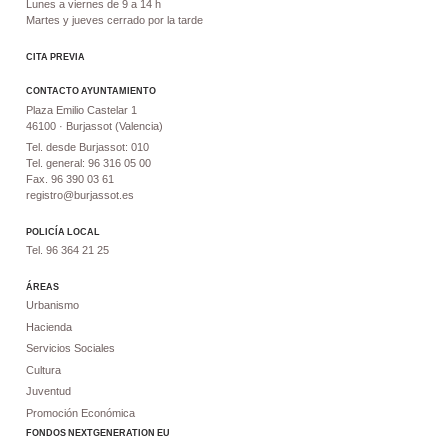
Lunes a viernes de 9 a 14 h
Martes y jueves cerrado por la tarde
CITA PREVIA
CONTACTO AYUNTAMIENTO
Plaza Emilio Castelar 1
46100 · Burjassot (Valencia)
Tel. desde Burjassot: 010
Tel. general: 96 316 05 00
Fax. 96 390 03 61
registro@burjassot.es
POLICÍA LOCAL
Tel. 96 364 21 25
ÁREAS
Urbanismo
Hacienda
Servicios Sociales
Cultura
Juventud
Promoción Económica
FONDOS NEXTGENERATION EU